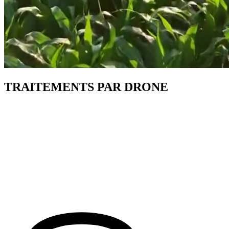
T
R
A
I
T
E
M
E
N
T
S
P
A
R
D
R
O
N
E